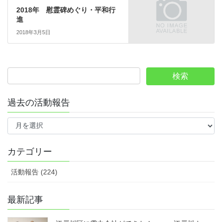
2018年 慰霊碑めぐり・平和行
進
2018年3月5日
過去の活動報告
過
去
の
活
カテゴリー
動
報
活動報告 (224)
告
最新記事