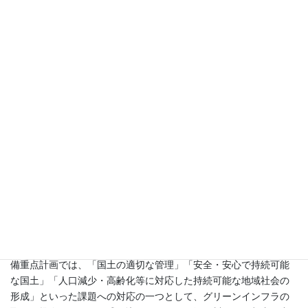
や後世にとって心地の良いものとする。その時の人の感情だけで
はなく、未来を見据えた街づくりにしないといけない。
・情報をあらかじめ得ることが困難ということを前提にする
・森、人とのかかわりの再興
参加して
江戸川区は、川と海に囲まれ、ほぼ7割が0メートル地帯と言われ
ています。下水道は合流式。毎年１~2回は、集中豪雨で水があが
ります。学校改築の際には、雨水利用としての貯水槽を設けてい
ますが、各家庭でも、水がめに雨水をためて内水反乱がおこらな
いように、区民全体で防災していくことが大切だと思いました。
以前は本区でも雨水対策として、樋をきることも推奨していまし
たが、いつのまにか言わなくなってしまいました。2015年度（平
成２７年度）に閣議決定された国土形成計画、第４次社会資本整
備重点計画では、「国土の適切な管理」「安全・安心で持続可能
な国土」「人口減少・高齢化等に対応した持続可能な地域社会の
形成」といった課題への対応の一つとして、グリーンインフラの