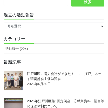
過去の活動報告
過
去
の
活
カテゴリー
動
報
活動報告 (224)
告
最新記事
江戸川区に電力会社ができた！ ～～江戸川ネッ
ト環境部会主催学習会～～
2026年6月30日
2026年江戸川区第1回定例会 ③戦争資料・証言等
の保管体制について